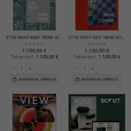
STYLE RIGHT BABY TREND A/W 26/27 - disponibile in versione cartacea o digitale -
STYLE RIGHT KIDS TREND BOOK S/S 2027 -disponibile in versione cartacea o digitale -
Rating:
Rating:
0%
0%
1.100,00 €
1.100,00 €
1.100,00 €
1.100,00 €
AGGIUNGI AL CARRELLO
AGGIUNGI AL CARRELLO