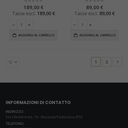
Rating:
Rating:
0%
0%
189,00 €
89,00 €
189,00 €
89,00 €
AGGIUNGI AL CARRELLO
AGGIUNGI AL CARRELLO
Pagina
Attualmente st
Pagina
Pagi
Succ
1
2
INFORMAZIONI DI CONTATTO
INDIRIZZO:
Via Oltrebrenta, 19 - Noventa Padovana (PD)
TELEFONO: