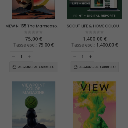
VIEW N. 155 The Mainseason Issue A/W 2027/2028
SCOUT LIFE & HOME COLOUR + CONCEPT AW 2025/26
Rating:
Rating:
0%
0%
75,00 €
1.400,00 €
75,00 €
1.400,00 €
AGGIUNGI AL CARRELLO
AGGIUNGI AL CARRELLO