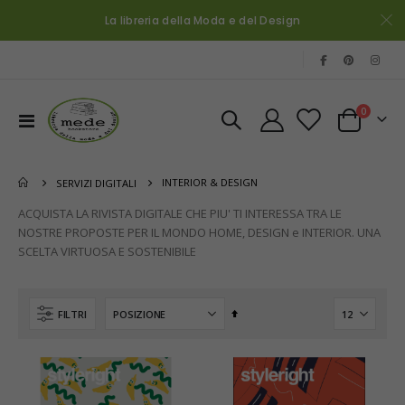
La libreria della Moda e del Design
|
elementi
0
Toggle
Cart
Nav
INTERIOR & DESIGN
SERVIZI DIGITALI
ACQUISTA LA RIVISTA DIGITALE CHE PIU' TI INTERESSA TRA LE
NOSTRE PROPOSTE PER IL MONDO HOME, DESIGN e INTERIOR. UNA
SCELTA VIRTUOSA E SOSTENIBILE
Imposta
FILTRI
la
direzione
decrescente