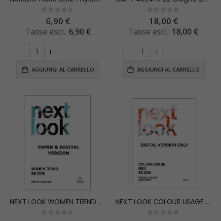
Rating:
Rating:
0%
0%
6,90 €
18,00 €
6,90 €
18,00 €
AGGIUNGI AL CARRELLO
AGGIUNGI AL CARRELLO
NEXT LOOK WOMEN TREND S/S 2026 STYLES & COLOUR
NEXT LOOK COLOUR USAGE MEN S/S 2026 Trend & Colour Direction – Versione Digitale
Rating:
Rating: