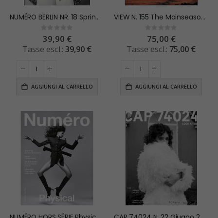
0%
0%
11,90 €
17,40 €
NUMÉRO BERLIN NR. 18 Spring/Summer 2025
VIEW N. 155 The Mainseason Issue A/W 2027/2028
11,90 €
17,40 €
Rating:
Rating:
0%
0%
39,90 €
75,00 €
39,90 €
75,00 €
AGGIUNGI AL CARRELLO
AGGIUNGI AL CARRELLO
NUMÉRO HORS SÉRIE Physical estate 2024
CAP 74024 N. 22 Giugno 2026