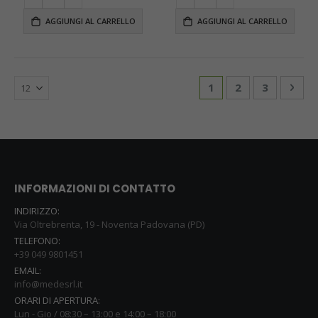
AGGIUNGI AL CARRELLO
AGGIUNGI AL CARRELLO
Pagina
Attualmente stai le
Pagina
Pagina
Pagi
Succ
1
2
3
INFORMAZIONI DI CONTATTO
INDIRIZZO:
Via Oltrebrenta, 19 - Noventa Padovana (PD)
TELEFONO:
+39 049 9801451
EMAIL:
info@medesrl.it
ORARI DI APERTURA:
Lun - Gio / 08:30 – 13:00 e 14:00 – 18:00